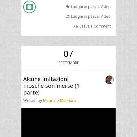
Luoghi di pesca
,
Video
Luoghi di pesca
,
Video
Leave a Comment
07
SETTEMBRE
Alcune Imitazioni
mosche sommerse (1
parte)
Written by
Maurizio Molinaro