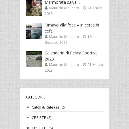
Marmorata salva…
Maurizio Molinaro
21 Aprile
2013
Timavo alla foce – in cerca di
cefali
Maurizio Molinaro
16
Gennaio 2012
Calendario di Pesca Sportiva
2023
Maurizio Molinaro
21 Marzo
2023
CATEGORIE
Catch & Release
(2)
CPS ETP
(3)
CPS ETPI
(5)