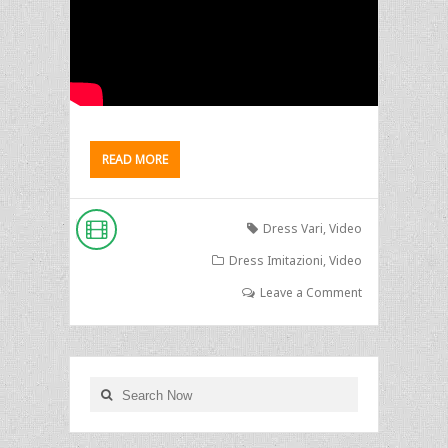
READ MORE
Dress Vari
,
Video
Dress Imitazioni
,
Video
Leave a Comment