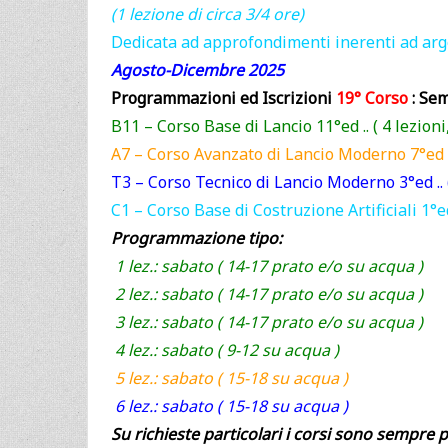
(1 lezione di circa 3/4 ore)
Dedicata ad approfondimenti inerenti ad argom
Agosto-Dicembre 2025
Programmazioni ed Iscrizioni
19° Corso
: Sem
B11 – Corso Base di Lancio 11°ed .. ( 4 lezion
A7 – Corso Avanzato di Lancio Moderno 7°ed ..
T3 – Corso Tecnico di Lancio Moderno 3°ed .. ( 
C1 – Corso Base di Costruzione Artificiali 1°ed .
Programmazione tipo:
1 lez.: sabato ( 14-17 prato e/o su acqua )
2 lez.: sabato ( 14-17 prato e/o su acqua )
3 lez.: sabato ( 14-17 prato e/o su acqua )
4 lez.: sabato ( 9-12 su acqua )
5 lez.: sabato ( 15-18 su acqua )
6 lez.: sabato ( 15-18 su acqua )
Su richieste particolari i corsi sono sempre 