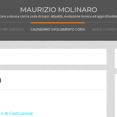
MAURIZIO MOLINARO
care a mosca con la coda di topo: attualità, evoluzione tecnica ed approfondim
ESCARE A MOSCA
CALENDARIO SVOLGIMENTO CORSI
INDICE SCHEDE
i
 o di Costruzione