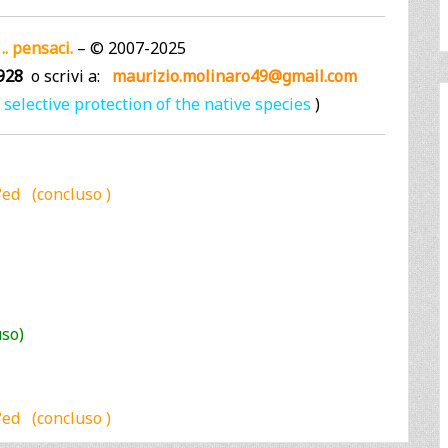
 .. pensaci.
– © 2007-2025
928
o scrivi a:
maurizio.molinaro49@gmail.com
a selective protection of the native species
)
°ed (concluso )
uso)
°ed (concluso )