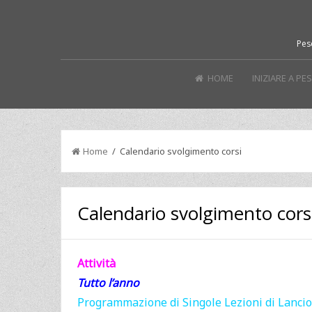
Pes
HOME
INIZIARE A P
Home
/ Calendario svolgimento corsi
Calendario svolgimento cors
Attività
Tutto l’anno
Programmazione di Singole Lezioni di Lancio