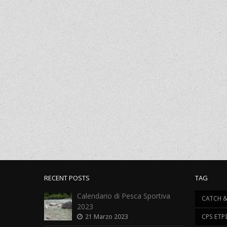
RECENT POSTS
TAG
Calendario di Pesca Sportiva
CATCH &
2023
21 Marzo 2023
CPS ETP