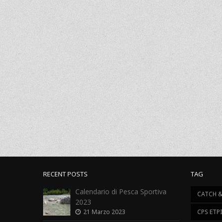
RECENT POSTS
TAG
Calendario di Pesca Sportiva
CATCH &
2023
21 Marzo 2023
CPS ETP