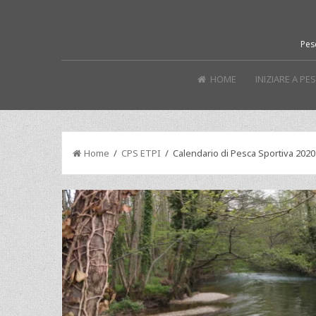
Pes
HOME
INIZIARE A P
Home
/
CPS ETPI
/ Calendario di Pesca Sportiva 2020